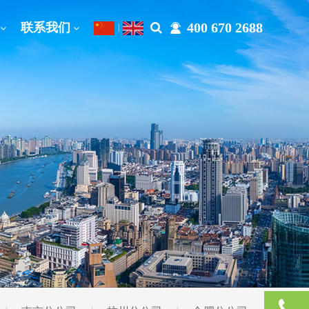
400 670 2688
联系我们
|