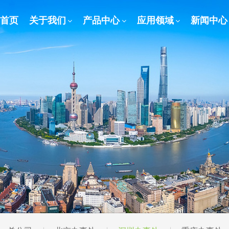
首页
关于我们
产品中心
应用领域
新闻中心