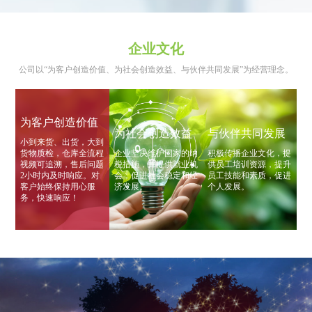
企业文化
公司以“为客户创造价值、为社会创造效益、与伙伴共同发展”为经营理念。
为客户创造价值
为社会创造效益
与伙伴共同发展
小到来货、出货，大到
货物质检，仓库全流程
企业坚决维护国家的纳
积极传播企业文化，提
视频可追溯，售后问题
税措施，并提供就业机
供员工培训资源，提升
2小时内及时响应。对
会，促进社会稳定和经
员工技能和素质，促进
客户始终保持用心服
济发展。
个人发展。
务，快速响应！