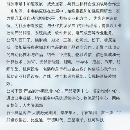
能源市场中加速发展，成效显著，与行业标杆企业的战略合作进
一步加深。中韦供应链在发展中，始终重视和加强应用研发，努
力提升工业自动化控制水平，坚持专业化方向，"为客户创造价
值、为社会创造效益、与伙伴共谋发展”的经营理念，提供以工业
控制产品销售、系统集成、软件开发、电气成套等专业服务。
公司与西门子、施耐德、ABB、三菱、欧姆龙、松下、菲尼克
斯、倍加福等多家知名电气品牌商产品建立合作，汇聚全球顶尖
的自动化技术与产品，结合工业控制、物联通信、信息集成和云
计算技术，为3C、光伏新能源、锂电、半导体、液晶、汽车、纺
织印染、机床设备，包装印刷等行业企业客户构建核心竞争力，
帮助企业打通设备、产线、生产和运营系统，实现快速提质增
效。
公司下设:产品展示和应用中心，产品培训中心，售后维修中心，
进出口事业部，销售服务中采购运营中心，物流运转中心，网络
企划部，人力资源部
行业典型客户:大族激光集团、华友集团、宇宙集团、富士康、宝
武钢铁集团、比亚迪、宁德时代、三星电子、杭可科技……