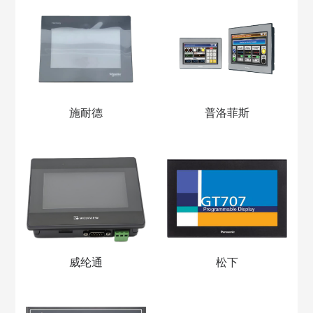
施耐德
普洛菲斯
威纶通
松下