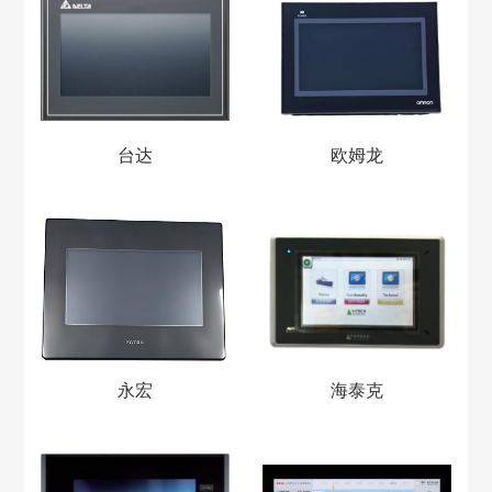
台达
欧姆龙
永宏
海泰克